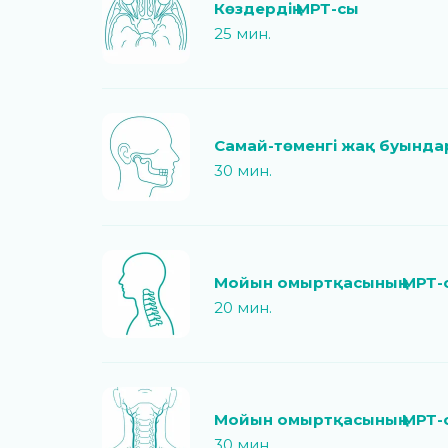
Көздердің МРТ-сы
25 мин.
Самай-төменгі жақ буында
30 мин.
Мойын омыртқасының МРТ-
20 мин.
Мойын омыртқасының МРТ-
30 мин.