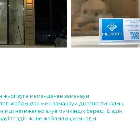
 жүргізуге маманданған заманауи 
ктегі жабдықтар мен заманауи диагностикалық 
німді нәтижелер алуға мүмкіндік береді. Біздің 
қауіпсіздік және жайлылық ұсынады.