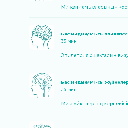
Ми қан-тамырларының көрн
Бас мидың МРТ-сы эпилепс
35 мин.
Эпилепсия ошақтарын визу
Бас мидың МРТ-сы жүйкеле
35 мин.
Ми жүйкелерінің көрнекіліг