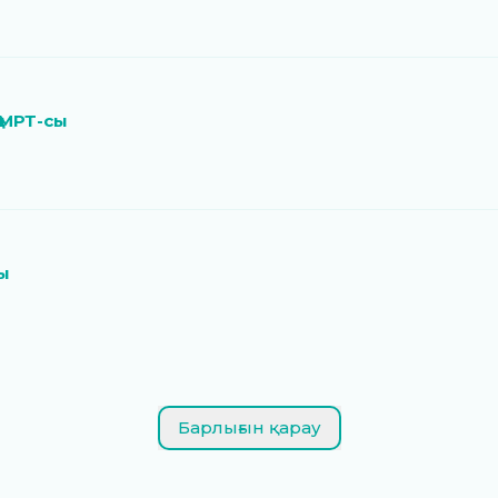
 МРТ-сы
ы
Барлығын қарау