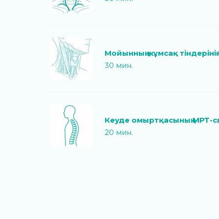
Мойынның жұмсақ тіндерінің
30 мин.
Кеуде омыртқасының МРТ-с
20 мин.